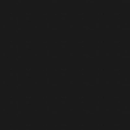
0730426426
Magazin
Contul meu
0
0
40.8%
Filtrează după stare stoc
Prima pagină
/ Alcool produs / 40.8%