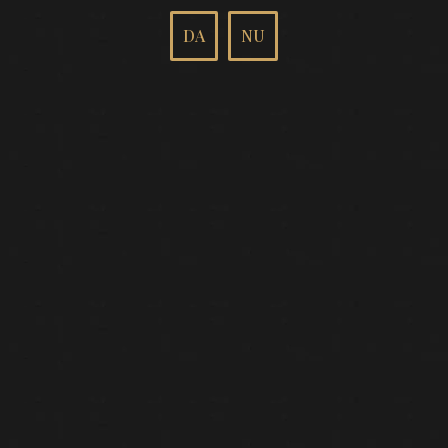
Depozit/punct de ridicare
DA
NU
B-dul Bucurestii Noi 211 Bucuresti, Romania
Telefon
0730426426
Email
contact@fancydrinks.ro
Despre noi
Contact
Partenerii nostri
Plata si livrare
Linkuri rapide
GDPR
Cum cumpar
Politica retur