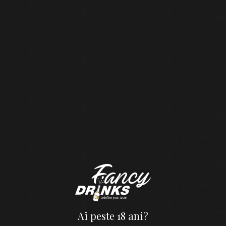
Nu a fost găsit niciun produs care să se potrivească cu
selecția ta.
Nu rata nicio ofertă!
Inscrie-te la newsletter si fii sigur ca beneficiezi de cele mai bune
oferte si reduceri
FancyDrinks
Ai peste 18 ani?