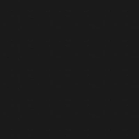
Informații suplimentare
Recenzii (0)
Descriere
ȘAMPANIE CLASIC BRUT.
Casa Laurent Perrier a
fost creată în 1812 de André Michel Pierlot, care a
lăsat afacerea în grija lui Eugen Laurent și soției sale
Mathilde Perrier. În anii 1940 Laurent Perrier a fost
vândut doamnei Lanson de Nancourt, iar în 1948,
Bernard, fiul cel mare al acesteia, a primit una dintre
cele mai importante funcții în companie și astfel a
început expansiunea și modernizarea casei Laurent
Perrier.